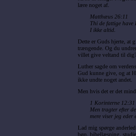
lære noget af.
Matthæus 26:11
Thi de fattige have
I ikke altid.
Dette er Guds hjerte, at g
trængende. Og du undrer
villet give veltand til dig
Luther sagde om verdens
Gud kunne give, og at Ha
ikke undte noget andet.
Men hvis det er det minds
1 Korinterne 12:31
Men tragter efter d
mere viser jeg eder 
Lad mig spørge anderled
bøn, bibellæsning, studie