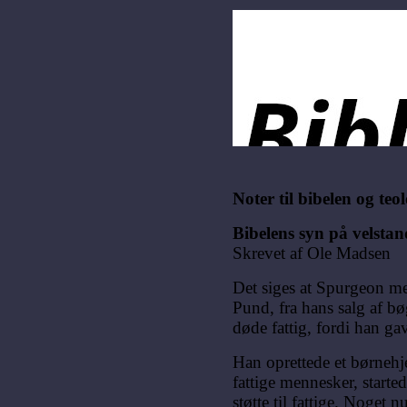
Noter til bibelen og teo
Bibelens syn på velstan
Skrevet af Ole Madsen
Det siges at Spurgeon men
Pund, fra hans salg af b
døde fattig, fordi han ga
Han oprettede et børnehje
fattige mennesker, starte
støtte til fattige. Noget